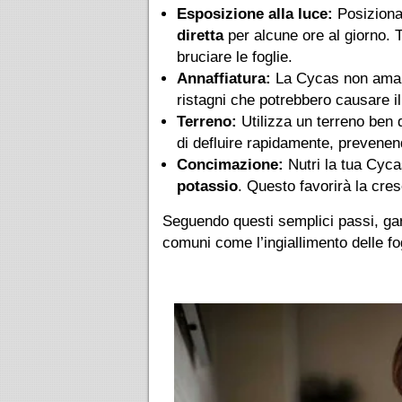
Esposizione alla luce:
Posiziona 
diretta
per alcune ore al giorno. T
bruciare le foglie.
Annaffiatura:
La Cycas non ama l
ristagni che potrebbero causare i
Terreno:
Utilizza un terreno ben 
di defluire rapidamente, prevenend
Concimazione:
Nutri la tua Cyca
potassio
. Questo favorirà la cres
Seguendo questi semplici passi, gar
comuni come l’ingiallimento delle fo