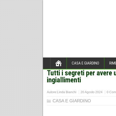
CASA E GIARDINO
RIM
Tutti i segreti per avere
Home
>
CASA E GIARDINO
>
ingiallimenti
Autore:
Linda Bianchi
20 Agosto 2024
0 Com
CASA E GIARDINO