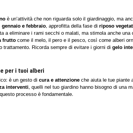
rno
è un’attività che non riguarda solo il giardinaggio, ma anc
i
gennaio e febbraio
, approfitta della fase di
riposo vegetat
ta a eliminare i rami secchi o malati, ma stimola anche una c
a frutto
come il melo, il pero e il pesco, così come alberi or
 trattamento. Ricorda sempre di evitare i giorni di
gelo int
 per i tuoi alberi
ico: è un gesto di
cura e attenzione
che aiuta le tue piante 
a interventi
, quelli nel tuo giardino hanno bisogno di una 
é questo processo è fondamentale.