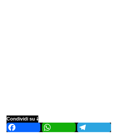
Condividi su 🠗
Facebook
WhatsApp
Telegram