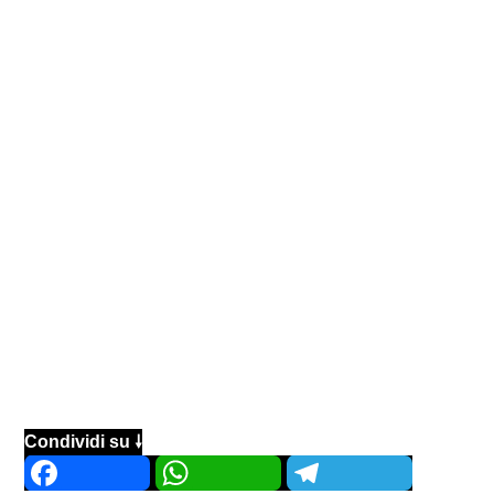
Condividi su 🠗
Facebook
WhatsApp
Telegram