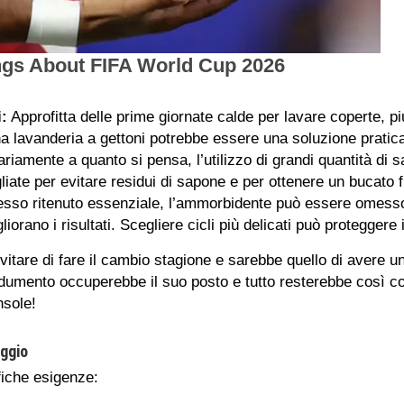
:
Approfitta delle prime giornate calde per lavare coperte, p
na lavanderia a gettoni potrebbe essere una soluzione pratica
riamente a quanto si pensa, l’utilizzo di grandi quantità di 
gliate per evitare residui di sapone e per ottenere un bucato f
sso ritenuto essenziale, l’ammorbidente può essere omesso. 
rano i risultati. Scegliere cicli più delicati può proteggere 
tare di fare il cambio stagione e sarebbe quello di avere u
ndumento occuperebbe il suo posto e tutto resterebbe così 
nsole!
ggio
fiche esigenze: