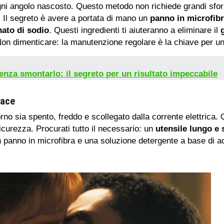
gni angolo nascosto. Questo metodo non richiede grandi sforz
. Il segreto è avere a portata di mano un
panno in microfib
ato di sodio
. Questi ingredienti ti aiuteranno a eliminare il
on dimenticare: la manutenzione regolare è la chiave per u
senza smontarlo: il segreto per un risultato impeccabile
cace
 forno sia spento, freddo e scollegato dalla corrente elettric
icurezza. Procurati tutto il necessario: un
utensile lungo e s
n panno in microfibra e una soluzione detergente a base di a