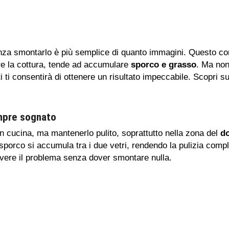
za smontarlo è più semplice di quanto immagini. Questo co
are la cottura, tende ad accumulare
sporco e grasso
. Ma non
ti ti consentirà di ottenere un risultato impeccabile. Scopri 
empre sognato
in cucina, ma mantenerlo pulito, soprattutto nella zona del
do
porco si accumula tra i due vetri, rendendo la pulizia compli
lvere il problema senza dover smontare nulla.