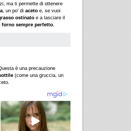
i, ma ti permette di ottenere
ra
, un po’ di
aceto
e, se vuoi
grasso ostinato
e a lasciare il
n
forno sempre perfetto
.
a. Questa è una precauzione
ottile
(come una gruccia, un
ceto.