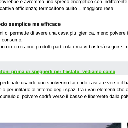
ovrebbe e avremmo uno spreco energetico con indifferente
attiva efficienza; termosifone pulito = maggiore resa
odo semplice ma efficace
ni ci permette di avere una casa più igienica, meno polvere in
di consumo.
n occorreranno prodotti particolari ma vi basterà seguire i no
sifoni prima di spegnerli per l'estate: vediamo come
superficiale usando uno spolverino facendo cascare verso il 
o per infilarlo all’interno degli spazi tra i vari elementi ch
umulo di polvere cadrà verso il basso e libererete dalla pol