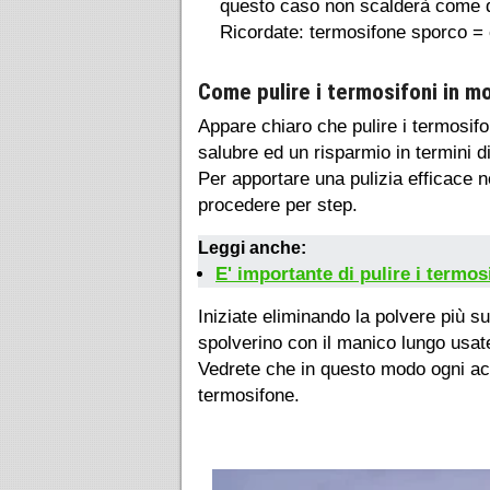
questo caso non scalderà come d
Ricordate: termosifone sporco = c
Come pulire i termosifoni in m
Appare chiaro che pulire i termosifo
salubre ed un risparmio in termini 
Per apportare una pulizia efficace no
procedere per step.
Leggi anche:
E' importante di pulire i termo
Iniziate eliminando la polvere più 
spolverino con il manico lungo usatel
Vedrete che in questo modo ogni acc
termosifone.