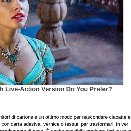
nitori di cartone è un ottimo modo per nascondere ciabatte e 
con carta adesiva, vernice o tessuti per trasformarli in veri