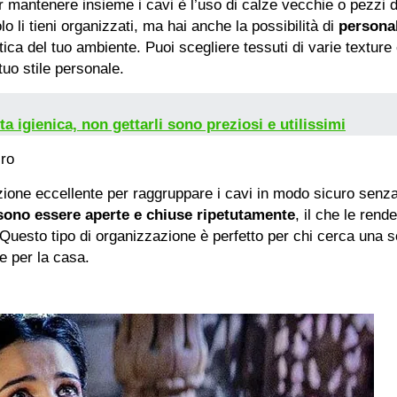
mantenere insieme i cavi è l’uso di calze vecchie o pezzi di
olo li tieni organizzati, ma hai anche la possibilità di
personal
tica del tuo ambiente. Puoi scegliere tessuti di varie texture
uo stile personale.
ta igienica, non gettarli sono preziosi e utilissimi
cro
zione eccellente per raggruppare i cavi in modo sicuro senza
ono essere aperte e chiuse ripetutamente
, il che le rend
esto tipo di organizzazione è perfetto per chi cerca una sol
he per la casa.