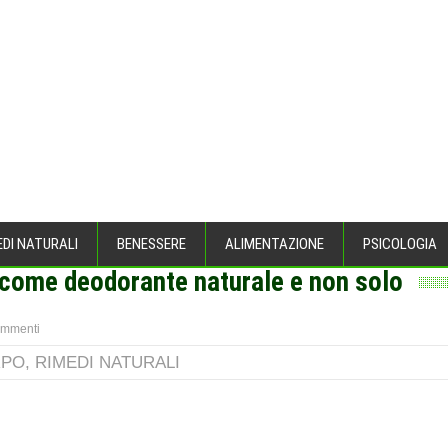
EDI NATURALI
BENESSERE
ALIMENTAZIONE
PSICOLOGIA
a come deodorante naturale e non solo
EL CORPO
>
ommenti
RPO
,
RIMEDI NATURALI