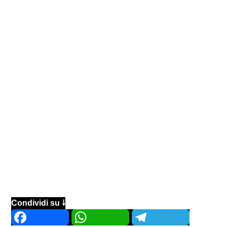
Condividi su 🠗
Facebook
WhatsApp
Telegram