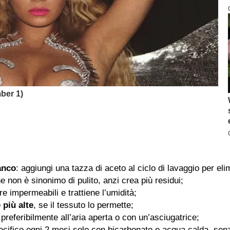
anco
: aggiungi una tazza di aceto al ciclo di lavaggio per elim
 non è sinonimo di pulito, anzi crea più residui;
re impermeabili e trattiene l’umidità;
 più alte
, se il tessuto lo permette;
referibilmente all’aria aperta o con un’asciugatrice;
ecifico ogni 2 mesi solo con bicarbonato e acqua calda, sen