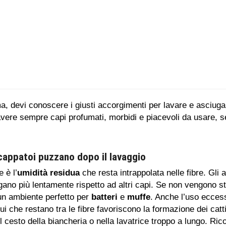
ma, devi conoscere i giusti accorgimenti per lavare e asciuga
avere sempre capi profumati, morbidi e piacevoli da usare, se
accappatoi puzzano dopo il lavaggio
 è l’
umidità residua
che resta intrappolata nelle fibre. Gli a
gano più lentamente rispetto ad altri capi. Se non vengono s
 un ambiente perfetto per
batteri
e
muffe
. Anche l’uso ecces
ui che restano tra le fibre favoriscono la formazione dei catti
l cesto della biancheria o nella lavatrice troppo a lungo. Ri