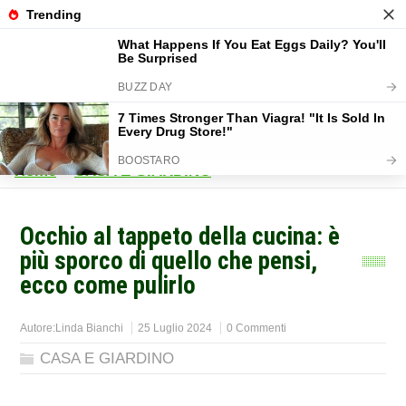
Home
>
CASA E GIARDINO
>
Occhio al tappeto della cucina: è
più sporco di quello che pensi,
ecco come pulirlo
Autore:
Linda Bianchi
25 Luglio 2024
0 Commenti
CASA E GIARDINO