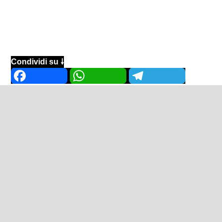
Condividi su 🠗
Facebook
WhatsApp
Telegram