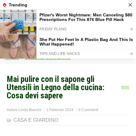
Home
>
CASA E GIARDINO
>
Mai pulire con il sapone gli
Utensili in Legno della cucina:
Cosa devi sapere
Autore:
Linda Bianchi
1 Febbraio 2024
0 Commenti
CASA E GIARDINO