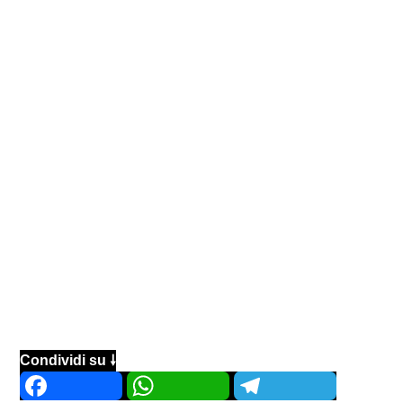
Condividi su 🠗
Facebook
WhatsApp
Telegram