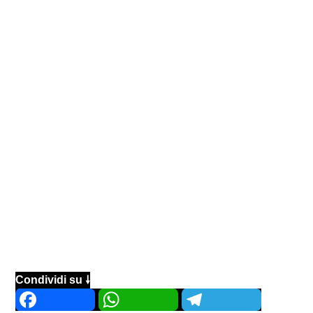
Condividi su 🠗
Facebook
WhatsApp
Telegram