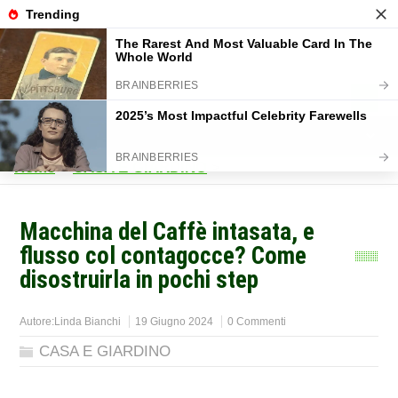
Home
>
CASA E GIARDINO
>
Macchina del Caffè intasata, e
flusso col contagocce? Come
disostruirla in pochi step
Autore:
Linda Bianchi
19 Giugno 2024
0 Commenti
CASA E GIARDINO