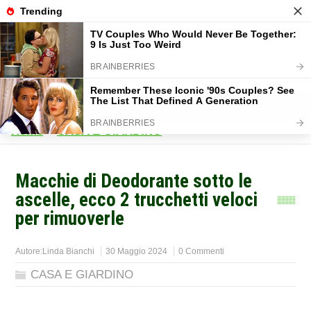
Home
>
CASA E GIARDINO
>
Macchie di Deodorante sotto le
ascelle, ecco 2 trucchetti veloci
per rimuoverle
Autore:
Linda Bianchi
30 Maggio 2024
0 Commenti
CASA E GIARDINO