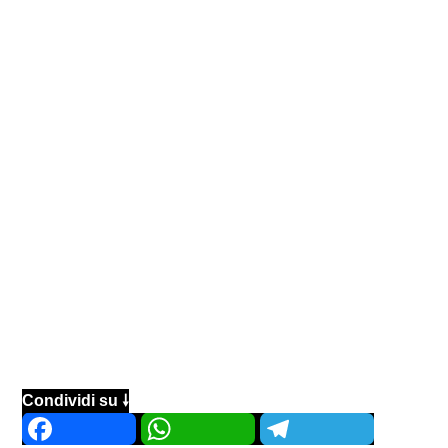
Condividi su 🠗
Facebook
WhatsApp
Telegram