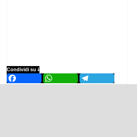
Condividi su 🠗
Facebook
WhatsApp
Telegram