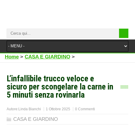
Home
>
CASA E GIARDINO
>
L’infallibile trucco veloce e
sicuro per scongelare la carne in
5 minuti senza rovinarla
Autore:
Linda Bianchi
1 Ottobre 2025
0 Commenti
CASA E GIARDINO