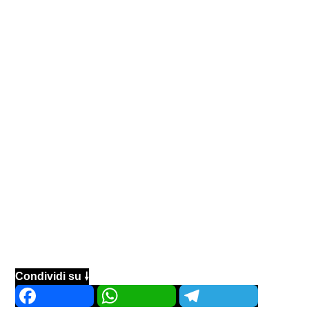
Condividi su 🠗
Facebook
WhatsApp
Telegram