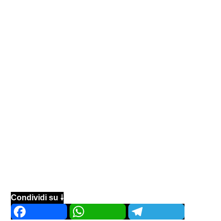
Condividi su 🠗
Facebook
WhatsApp
Telegram