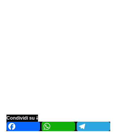
Condividi su 🠗
Facebook
WhatsApp
Telegram