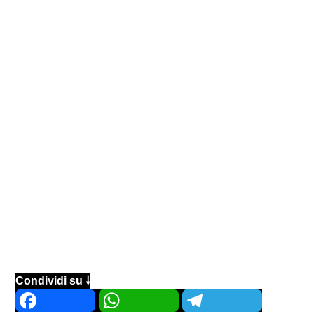
Condividi su 🠗
Facebook
WhatsApp
Telegram