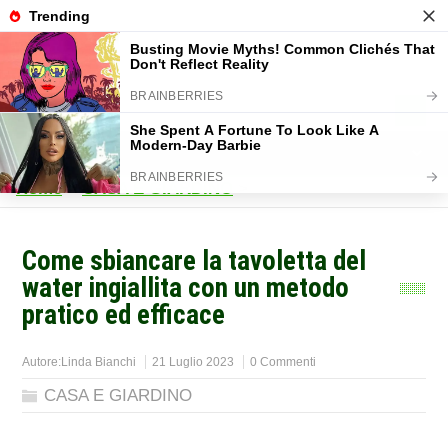
Home
>
CASA E GIARDINO
>
Come sbiancare la tavoletta del
water ingiallita con un metodo
pratico ed efficace
Autore:
Linda Bianchi
21 Luglio 2023
0 Commenti
CASA E GIARDINO