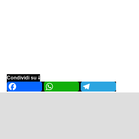
Condividi su 🠗
Facebook
WhatsApp
Telegram