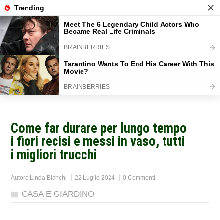
Home
>
CASA E GIARDINO
>
Come far durare per lungo tempo
i fiori recisi e messi in vaso, tutti
i migliori trucchi
Autore:
Linda Bianchi
22 Luglio 2024
0 Commenti
CASA E GIARDINO