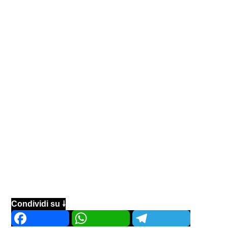
Condividi su 🠗
Facebook
WhatsApp
Telegram