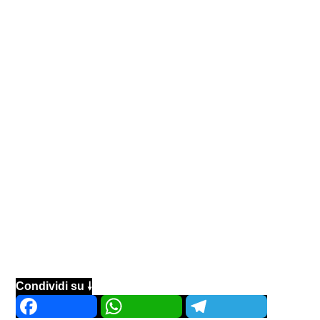
Condividi su 🠗
Facebook
WhatsApp
Telegram