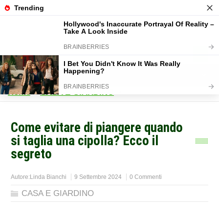
Home
>
CASA E GIARDINO
>
Come evitare di piangere quando
si taglia una cipolla? Ecco il
segreto
Autore:
Linda Bianchi
9 Settembre 2024
0 Commenti
CASA E GIARDINO