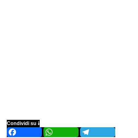
Condividi su 🠗
Facebook
WhatsApp
Telegram