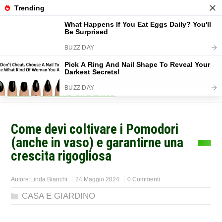
Home
>
CASA E GIARDINO
>
Come devi coltivare i Pomodori
(anche in vaso) e garantirne una
crescita rigogliosa
Autore:
Linda Bianchi
24 Maggio 2024
0 Commenti
CASA E GIARDINO