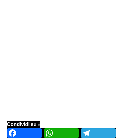
Condividi su 🠗
Facebook
WhatsApp
Telegram