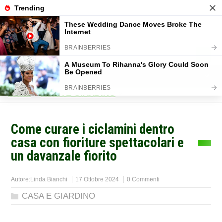
Home
>
CASA E GIARDINO
>
Come curare i ciclamini dentro
casa con fioriture spettacolari e
un davanzale fiorito
Autore:
Linda Bianchi
17 Ottobre 2024
0 Commenti
CASA E GIARDINO