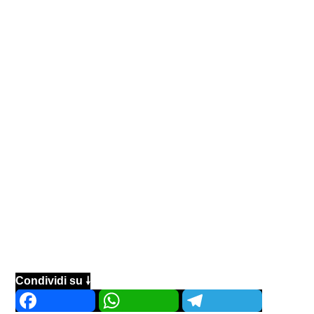
Condividi su 🠗
Facebook
WhatsApp
Telegram