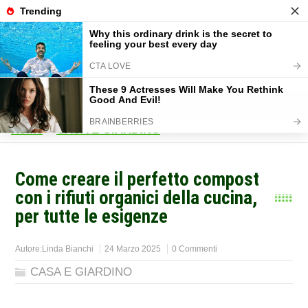
Home
>
CASA E GIARDINO
>
Come creare il perfetto compost
con i rifiuti organici della cucina,
per tutte le esigenze
Autore:
Linda Bianchi
24 Marzo 2025
0 Commenti
CASA E GIARDINO