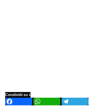
Condividi su 🠗
Facebook
WhatsApp
Telegram