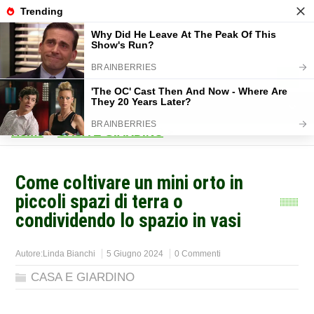
Home
>
CASA E GIARDINO
>
Come coltivare un mini orto in
piccoli spazi di terra o
condividendo lo spazio in vasi
Autore:
Linda Bianchi
5 Giugno 2024
0 Commenti
CASA E GIARDINO