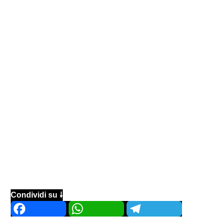
Condividi su 🠗
Facebook
WhatsApp
Telegram