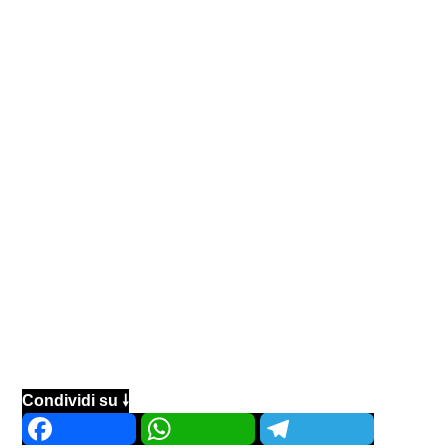
Condividi su 🠗
Facebook
WhatsApp
Telegram