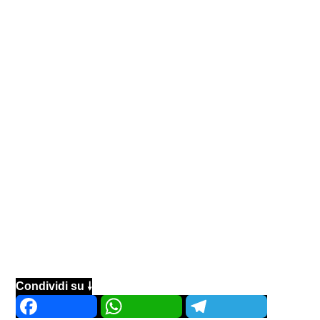
Condividi su 🠗
Facebook
WhatsApp
Telegram