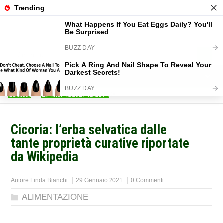
Home
>
ALIMENTAZIONE
>
Cicoria: l’erba selvatica dalle
tante proprietà curative riportate
da Wikipedia
Autore:
Linda Bianchi
29 Gennaio 2021
0 Commenti
ALIMENTAZIONE