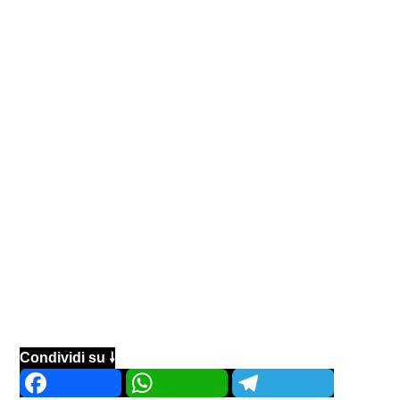
Condividi su 🠗
Facebook
WhatsApp
Telegram