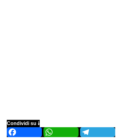
Condividi su 🠗
Facebook
WhatsApp
Telegram