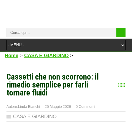
Home
>
CASA E GIARDINO
>
Cassetti che non scorrono: il
rimedio semplice per farli
tornare fluidi
Autore:
Linda Bianchi
25 Maggio 2026
0 Commenti
CASA E GIARDINO