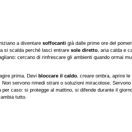
iniziano a diventare
soffocanti
già dalle prime ore del pomeri
a si scalda perché lasci entrare
sole diretto
, aria calda e c
agliano: cercano di rinfrescare gli ambienti quando ormai mur
 agire prima. Devi
bloccare il caldo
, creare ombra, aprire le f
no. Non servono rimedi strani o soluzioni miracolose. Servono 
er caso: si protegge al mattino, si difende durante il giorno 
ambia tutto.