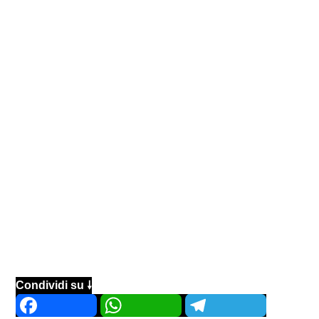
Condividi su 🠗
Facebook
WhatsApp
Telegram