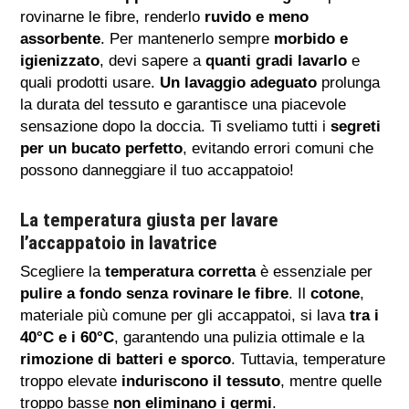
rovinarne le fibre, renderlo
ruvido e meno
assorbente
. Per mantenerlo sempre
morbido e
igienizzato
, devi sapere a
quanti gradi lavarlo
e
quali prodotti usare.
Un lavaggio adeguato
prolunga
la durata del tessuto e garantisce una piacevole
sensazione dopo la doccia. Ti sveliamo tutti i
segreti
per un bucato perfetto
, evitando errori comuni che
possono danneggiare il tuo accappatoio!
La temperatura giusta per lavare
l’accappatoio in lavatrice
Scegliere la
temperatura corretta
è essenziale per
pulire a fondo senza rovinare le fibre
. Il
cotone
,
materiale più comune per gli accappatoi, si lava
tra i
40°C e i 60°C
, garantendo una pulizia ottimale e la
rimozione di batteri e sporco
. Tuttavia, temperature
troppo elevate
induriscono il tessuto
, mentre quelle
troppo basse
non eliminano i germi
.