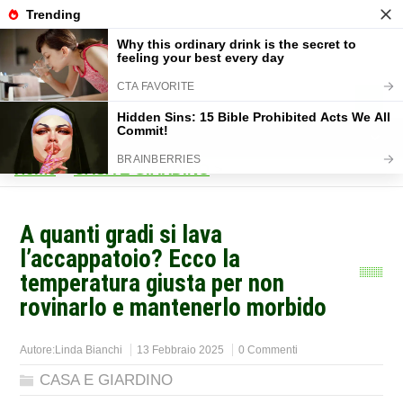
Home
>
CASA E GIARDINO
>
A quanti gradi si lava
l’accappatoio? Ecco la
temperatura giusta per non
rovinarlo e mantenerlo morbido
Autore:
Linda Bianchi
13 Febbraio 2025
0 Commenti
CASA E GIARDINO