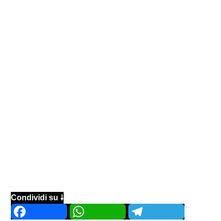
Condividi su 🠗
Facebook
WhatsApp
Telegram